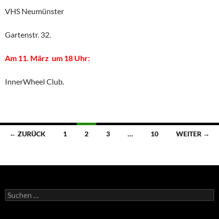
VHS Neumünster
Gartenstr. 32.
Am 11. März um 18 Uhr:
InnerWheel Club.
Beitragsnavigation
← ZURÜCK
1
2
3
…
10
WEITER →
Suchen
nach: