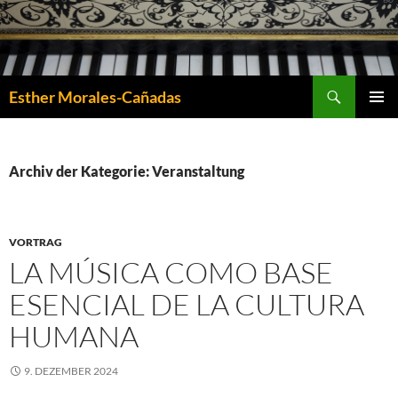
Suchen
Esther Morales-Cañadas
ZUM
PRIMÄR
INHALT
MENÜ
SPRINGEN
Archiv der Kategorie: Veranstaltung
VORTRAG
LA MÚSICA COMO BASE
ESENCIAL DE LA CULTURA
HUMANA
9. DEZEMBER 2024