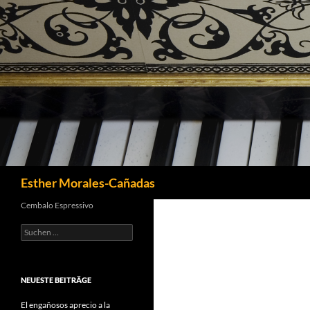
Suchen
Esther Morales-Cañadas
Cembalo Espressivo
Suchen
nach:
NEUESTE BEITRÄGE
El engañosos aprecio a la