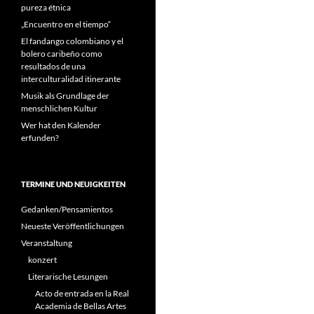
pureza étnica
„Encuentro en el tiempo“
El fandango colombiano y el
bolero caribeño como
resultados de una
interculturalidad itinerante
Musik als Grundlage der
menschlichen Kultur
Wer hat den Kalender
erfunden?
TERMINE UND NEUIGKEITEN
Gedanken/Pensamientos
Neueste Veröffentlichungen
Veranstaltung
konzert
Literarische Lesungen
Acto de entrada en la Real
Academia de Bellas Artes