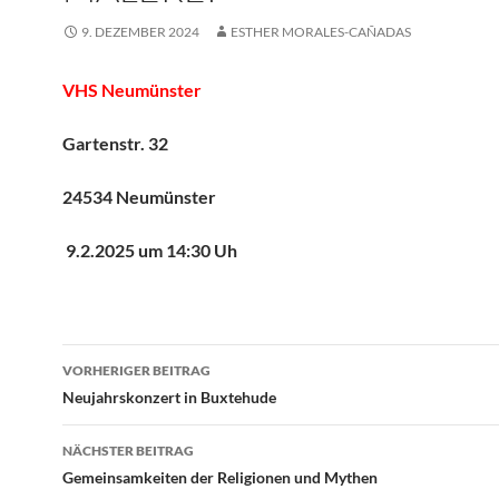
9. DEZEMBER 2024
ESTHER MORALES-CAÑADAS
VHS Neumünster
Gartenstr. 32
24534 Neumünster
9.2.2025 um 14:30 Uh
Beitragsnavigation
VORHERIGER BEITRAG
Neujahrskonzert in Buxtehude
NÄCHSTER BEITRAG
Gemeinsamkeiten der Religionen und Mythen