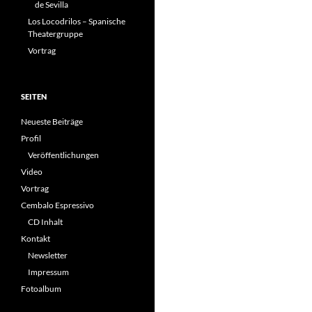
de Sevilla
Los Locodrilos – Spanische
Theatergruppe
Vortrag
SEITEN
Neueste Beiträge
Profil
Veröffentlichungen
Video
Vortrag
Cembalo Espressivo
CD Inhalt
Kontakt
Newsletter
Impressum
Fotoalbum