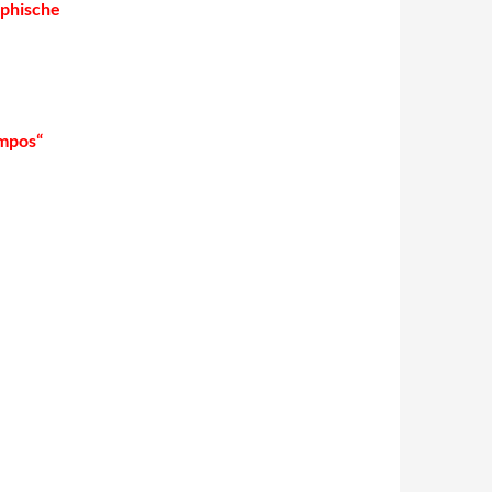
ophische
empos“