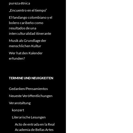
pureza étnica
„Encuentro en el tiempo“
El fandango colombiano y el
bolero caribeño como
resultados de una
interculturalidad itinerante
Musik als Grundlage der
menschlichen Kultur
Wer hat den Kalender
erfunden?
TERMINE UND NEUIGKEITEN
Gedanken/Pensamientos
Neueste Veröffentlichungen
Veranstaltung
konzert
Literarische Lesungen
Acto de entrada en la Real
Academia de Bellas Artes