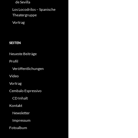
de Sevilla
Los Locodrilos – Spanische
Theatergruppe
Vortrag
SEITEN
Neueste Beiträge
Profil
Veröffentlichungen
Video
Vortrag
Cembalo Espressivo
CD Inhalt
Kontakt
Newsletter
Impressum
Fotoalbum