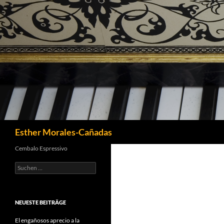
Suchen
Esther Morales-Cañadas
Cembalo Espressivo
Suchen
nach:
NEUESTE BEITRÄGE
El engañosos aprecio a la