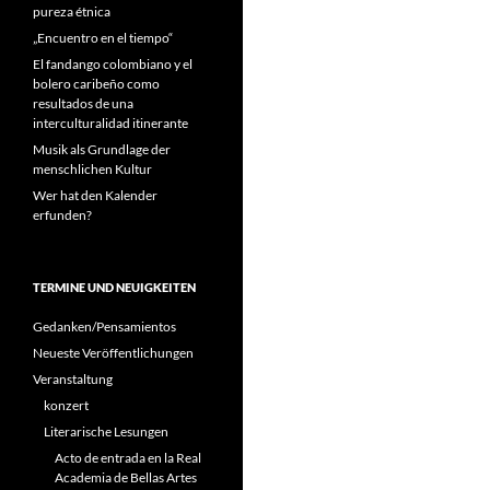
pureza étnica
„Encuentro en el tiempo“
El fandango colombiano y el
bolero caribeño como
resultados de una
interculturalidad itinerante
Musik als Grundlage der
menschlichen Kultur
Wer hat den Kalender
erfunden?
TERMINE UND NEUIGKEITEN
Gedanken/Pensamientos
Neueste Veröffentlichungen
Veranstaltung
konzert
Literarische Lesungen
Acto de entrada en la Real
Academia de Bellas Artes