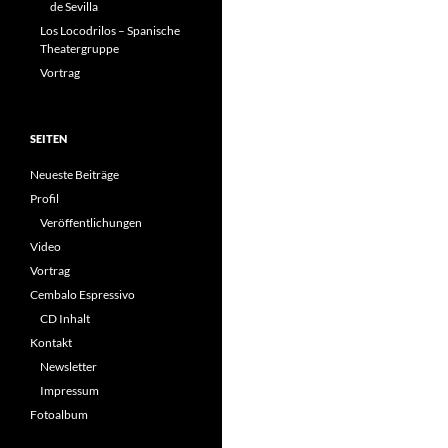
de Sevilla
Los Locodrilos – Spanische
Theatergruppe
Vortrag
SEITEN
Neueste Beiträge
Profil
Veröffentlichungen
Video
Vortrag
Cembalo Espressivo
CD Inhalt
Kontakt
Newsletter
Impressum
Fotoalbum