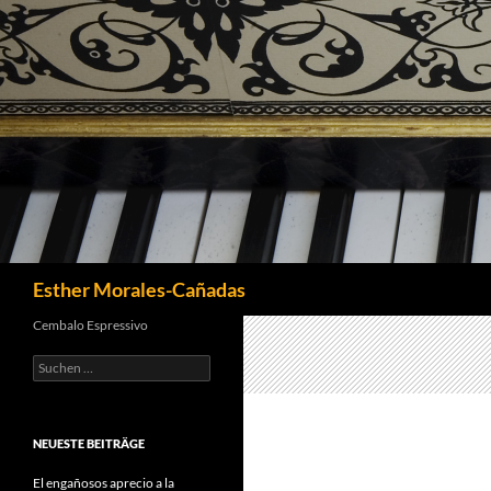
Suchen
Esther Morales-Cañadas
Cembalo Espressivo
Suchen
nach:
NEUESTE BEITRÄGE
El engañosos aprecio a la