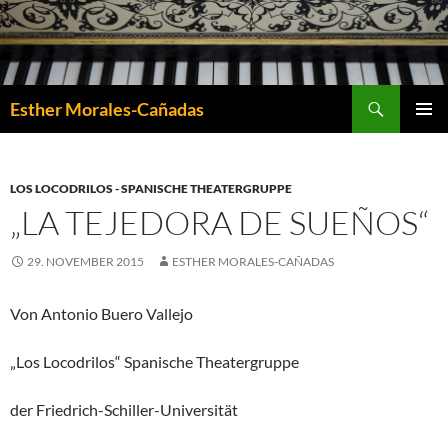
Suchen
Esther Morales-Cañadas
ZUM
PRIMÄR
INHALT
MENÜ
SPRINGEN
LOS LOCODRILOS - SPANISCHE THEATERGRUPPE
„LA TEJEDORA DE SUEÑOS“
29. NOVEMBER 2015
ESTHER MORALES-CAÑADAS
Von Antonio Buero Vallejo
„Los Locodrilos“ Spanische Theatergruppe
der Friedrich-Schiller-Universität