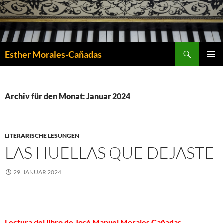
Suchen
Esther Morales-Cañadas
ZUM
PRIMÄR
INHALT
MENÜ
SPRINGEN
Archiv für den Monat: Januar 2024
LITERARISCHE LESUNGEN
LAS HUELLAS QUE DEJASTE
29. JANUAR 2024
Lectura del libro de José Manuel Morales Cañadas