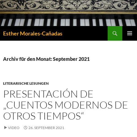
Suchen
Esther Morales-Cañadas
ZUM
PRIMÄR
INHALT
MENÜ
SPRINGEN
Archiv für den Monat: September 2021
LITERARISCHE LESUNGEN
PRESENTACIÓN DE
„CUENTOS MODERNOS DE
OTROS TIEMPOS“
VIDEO
26. SEPTEMBER 2021