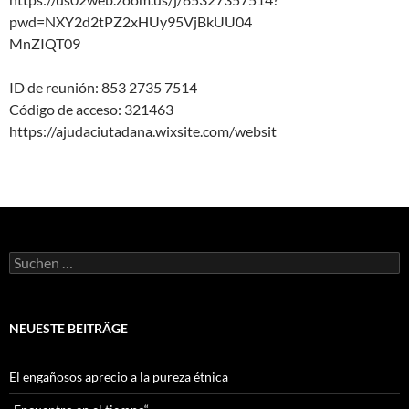
pwd=NXY2d2tPZ2xHUy95VjBkUU04
MnZIQT09
ID de reunión: 853 2735 7514
Código de acceso: 321463
https://ajudaciutadana.wixsite.com/websit
Suchen
nach:
NEUESTE BEITRÄGE
El engañosos aprecio a la pureza étnica