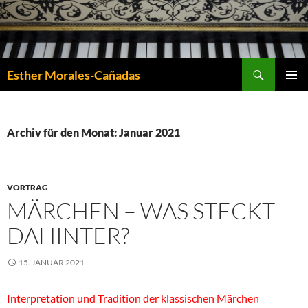
Suchen
Esther Morales-Cañadas
ZUM
PRIMÄR
INHALT
MENÜ
SPRINGEN
Archiv für den Monat: Januar 2021
VORTRAG
MÄRCHEN – WAS STECKT
DAHINTER?
15. JANUAR 2021
Interpretation und Tradition der klassischen Märchen