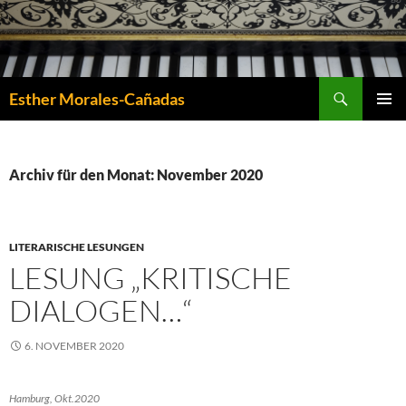
Suchen
Esther Morales-Cañadas
ZUM
PRIMÄR
INHALT
MENÜ
SPRINGEN
Archiv für den Monat: November 2020
LITERARISCHE LESUNGEN
LESUNG „KRITISCHE
DIALOGEN…“
6. NOVEMBER 2020
Hamburg, Okt.2020