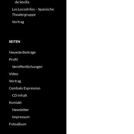
de Sevilla
Los Locodrilos – Spanische
Theatergruppe
Vortrag
SEITEN
Neueste Beiträge
Profil
Veröffentlichungen
Video
Vortrag
Cembalo Espressivo
CD Inhalt
Kontakt
Newsletter
Impressum
Fotoalbum