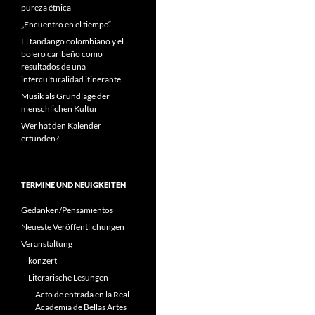
pureza étnica
„Encuentro en el tiempo“
El fandango colombiano y el
bolero caribeño como
resultados de una
interculturalidad itinerante
Musik als Grundlage der
menschlichen Kultur
Wer hat den Kalender
erfunden?
TERMINE UND NEUIGKEITEN
Gedanken/Pensamientos
Neueste Veröffentlichungen
Veranstaltung
konzert
Literarische Lesungen
Acto de entrada en la Real
Academia de Bellas Artes