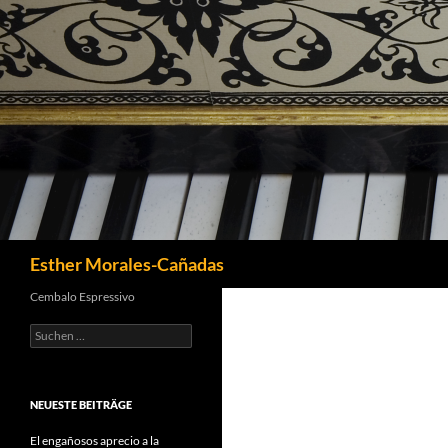
Suchen
Esther Morales-Cañadas
Cembalo Espressivo
Suchen
nach:
NEUESTE BEITRÄGE
El engañosos aprecio a la